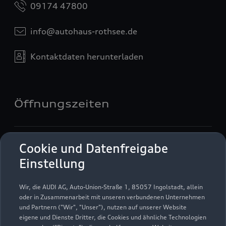
09174 47800
info@autohaus-rothsee.de
Kontaktdaten herunterladen
Öffnungszeiten
Service
Cookie und Datenfreigabe
Geschlossen
,
öffnet am
Montag 07:00
Einstellung
Teile & Zubehörverkauf
Wir, die AUDI AG, Auto-Union-Straße 1, 85057 Ingolstadt, allein
Geschlossen
,
öffnet am
Montag 08:00
oder in Zusammenarbeit mit unseren verbundenen Unternehmen
und Partnern ("Wir", "Unser"), nutzen auf unserer Website
eigene und Dienste Dritter, die Cookies und ähnliche Technologien
Verkauf