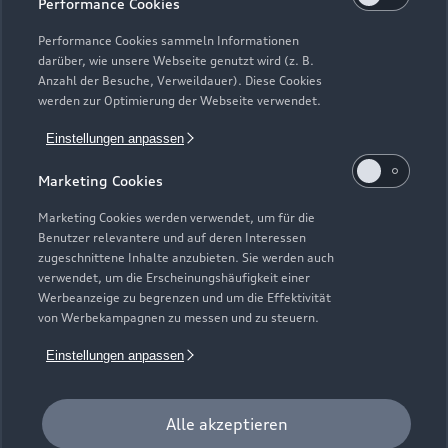
Performance Cookies
Modelle vergleichen
Service & Zubehör
Performance Cookies sammeln Informationen
Neuwagensuche
darüber, wie unsere Webseite genutzt wird (z. B.
Elektromodelle
Anzahl der Besuche, Verweildauer). Diese Cookies
Gebrauchtwagensuche
Support
werden zur Optimierung der Webseite verwendet.
Saisonale Angebote
Plug-in-Hybride
Gebrauchtwagen
Einstellungen anpassen
Audi Services
Über Audi
Kundenservice
Finanzierung
Marketing Cookies
Garantie
Händlersuche
Aktionen & Angebote
Unternehmen
Marketing Cookies werden verwendet, um für die
Audi digital services
Benutzer relevantere und auf deren Interessen
Audi Code
Geschäftskunden
Karriere
zugeschnittene Inhalte anzubieten. Sie werden auch
myAudi
verwendet, um die Erscheinungshäufigkeit einer
Häufige Fragen (FAQ)
Investor Relations
Werbeanzeige zu begrenzen und um die Effektivität
© 2026 AUDI AG. Alle Rechte vorbehalten
von Werbekampagnen zu messen und zu steuern.
Audi Online Beratung
Presse & Media Center
Impressum
Rechtliches
Hinweisgebersystem
Einstellungen anpassen
Online-Terminvereinbarung
Datenschutz
Datenschutzinformation
Cookie-Einstellungen
Servicekontakt
Cookie-Richtlinie
Barrierefreiheit
Audi erleben
Alle akzeptieren
Digital Services Act
EU Data Act
Bordbuch & Bedienungsanleitungen