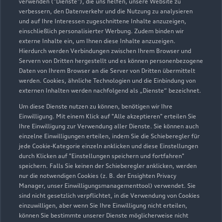
verwenden ("Dienste"), die uns helfen, unsere Website zu
Geschlossen
,
öffnet am
Samstag 09:00
verbessern, den Datenverkehr und die Nutzung zu analysieren
und auf Ihre Interessen zugeschnittene Inhalte anzuzeigen,
einschließlich personalisierter Werbung. Zudem binden wir
externe Inhalte ein, um Ihnen diese Inhalte anzuzeigen.
Hierdurch werden Verbindungen zwischen Ihrem Browser und
Servern von Dritten hergestellt und es können personenbezogene
Daten von Ihrem Browser an die Server von Dritten übermittelt
werden. Cookies, ähnliche Technologien und die Einbindung von
externen Inhalten werden nachfolgend als „Dienste“ bezeichnet.
Um diese Dienste nutzen zu können, benötigen wir Ihre
Einwilligung. Mit einem Klick auf "Alle akzeptieren" erteilen Sie
Ihre Einwilligung zur Verwendung aller Dienste. Sie können auch
einzelne Einwilligungen erteilen, indem Sie die Schieberegler für
jede Cookie-Kategorie einzeln anklicken und diese Einstellungen
durch Klicken auf "Einstellungen speichern und fortfahren"
speichern. Falls Sie keinen der Schieberegler anklicken, werden
nur die notwendigen Cookies (z. B. der Ensighten Privacy
Zur Inspektion
Manager, unser Einwilligungsmanagementtool) verwendet. Sie
sind nicht gesetzlich verpflichtet, in die Verwendung von Cookies
einzuwilligen, aber wenn Sie Ihre Einwilligung nicht erteilen,
können Sie bestimmte unserer Dienste möglicherweise nicht