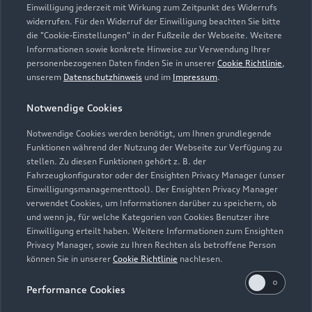
Einwilligung jederzeit mit Wirkung zum Zeitpunkt des Widerrufs
widerrufen. Für den Widerruf der Einwilligung beachten Sie bitte
die "Cookie-Einstellungen" in der Fußzeile der Webseite. Weitere
Informationen sowie konkrete Hinweise zur Verwendung Ihrer
personenbezogenen Daten finden Sie in unserer
Cookie Richtlinie
,
unserem
Datenschutzhinweis
und im
Impressum
.
Zur Reparatur
Notwendige Cookies
Notwendige Cookies werden benötigt, um Ihnen grundlegende
Zurück nach oben
Funktionen während der Nutzung der Webseite zur Verfügung zu
stellen. Zu diesen Funktionen gehört z. B. der
Fahrzeugkonfigurator oder der Ensighten Privacy Manager (unser
Modelle
Einwilligungsmanagementtool). Der Ensighten Privacy Manager
verwendet Cookies, um Informationen darüber zu speichern, ob
und wenn ja, für welche Kategorien von Cookies Benutzer ihre
Kaufen & leasen
Alle Modelle
Einwilligung erteilt haben. Weitere Informationen zum Ensighten
Privacy Manager, sowie zu Ihren Rechten als betroffene Person
Modelle vergleichen
können Sie in unserer
Cookie Richtlinie
nachlesen.
Service & Zubehör
Neuwagensuche
Elektromodelle
Performance Cookies
Gebrauchtwagensuche
Support
Saisonale Angebote