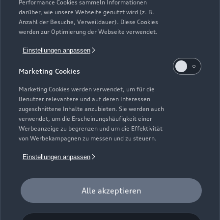
Plug-in-Hybride
Performance Cookies sammeln Informationen
Gebrauchtwagen
darüber, wie unsere Webseite genutzt wird (z. B.
Audi Services
Über Audi
Anzahl der Besuche, Verweildauer). Diese Cookies
Kundenservice
Finanzierung
werden zur Optimierung der Webseite verwendet.
Garantie
Händlersuche
Aktionen & Angebote
Einstellungen anpassen
Unternehmen
Audi digital services
Audi Code
Geschäftskunden
Marketing Cookies
Karriere
myAudi
Häufige Fragen (FAQ)
Marketing Cookies werden verwendet, um für die
Investor Relations
Benutzer relevantere und auf deren Interessen
© 2026 AUDI AG. Alle Rechte vorbehalten
Audi Online Beratung
zugeschnittene Inhalte anzubieten. Sie werden auch
Presse & Media Center
verwendet, um die Erscheinungshäufigkeit einer
Impressum
Rechtliches
Hinweisgebersystem
Online-Terminvereinbarung
Werbeanzeige zu begrenzen und um die Effektivität
Datenschutz
Datenschutzinformation
Cookie-Einstellungen
von Werbekampagnen zu messen und zu steuern.
Servicekontakt
Cookie-Richtlinie
Barrierefreiheit
Audi erleben
Einstellungen anpassen
Digital Services Act
EU Data Act
Bordbuch & Bedienungsanleitungen
Newsletter
Verträge kündigen
Alle akzeptieren
1
Der Umfang des Audi CarCheck wird gegebenenfalls
fahrzeugindividuell (bzgl. Motoröl und Ladeequipment)