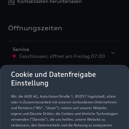
Kontaktdaten herunterladen
Öffnungszeiten
Service
Geschlossen
,
öffnet am
Freitag 07:00
Teile & Zubehörverkauf
Cookie und Datenfreigabe
Geschlossen
,
öffnet am
Freitag 08:00
Einstellung
Verkauf
Wir, die AUDI AG, Auto-Union-Straße 1, 85057 Ingolstadt, allein
Geschlossen
,
öffnet am
Freitag 09:00
oder in Zusammenarbeit mit unseren verbundenen Unternehmen
und Partnern ("Wir", "Unser"), nutzen auf unserer Website
eigene und Dienste Dritter, die Cookies und ähnliche Technologien
verwenden ("Dienste"), die uns helfen, unsere Website zu
verbessern, den Datenverkehr und die Nutzung zu analysieren